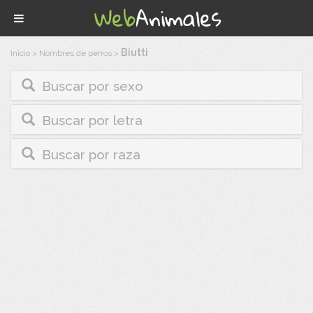
Biutti
Inicio
>
Nombres de perros
>
Buscar por sexo
Buscar por letra
Buscar por raza