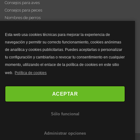
Consejos para aves
Consejos para peces
Nombres de perros
Videos de animales
Esta web usa cookies técnicas para mejorar la experiencia de
navegación y permitir su correcto funcionamiento, cookies anónimas
y mucho más...
de analítica y cookies publicitarias. Puedes aceptarlas o personalizar
tu configuración y cambiarlas o revocar tu consentimiento en cualquier
Mascarillas
momento, utilizando el enlace de la política de cookies en este sitio
Mascarillas FFP2
web.
Política de cookies
Mascarillas FFP3
Bolsos
Bolsos Tous
ACEPTAR
Bolsos Parfois
Bolsos Antirrobo
Sólo funcional
Bolsos Verano
Outlet Bolsos
Administrar opciones