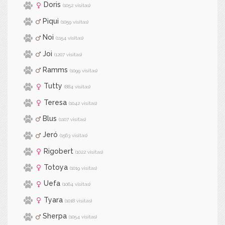
Doris
(1052 visitas)
Piqui
(1059 visitas)
Noi
(1154 visitas)
Joi
(1207 visitas)
Ramms
(1099 visitas)
Tutty
(884 visitas)
Teresa
(1042 visitas)
Blus
(1107 visitas)
Jeró
(1563 visitas)
Rigobert
(1022 visitas)
Totoya
(1019 visitas)
Uefa
(1064 visitas)
Tyara
(1018 visitas)
Sherpa
(1054 visitas)