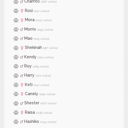
Charrito
(1267 visitas)
Rosi
(1117 visitas)
Mora
(1242 visitas)
Morris
(1093 visitas)
Mao
(1215 visitas)
Shekinah
(967 visitas)
Kendy
(1104 visitas)
Roy
(1269 visitas)
Harry
(1171 visitas)
Keti
(1137 visitas)
Canely
(1050 visitas)
Shester
(1077 visitas)
Raisa
(1248 visitas)
Hashiko
(1234 visitas)