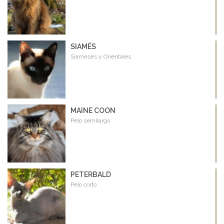
SIAMÉS
Siameses y Orientales
MAINE COON
Pelo semilargo
PETERBALD
Pelo corto