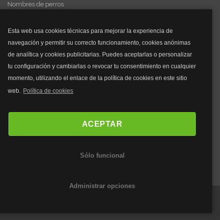
Nombres de perros
Videos de animales
Esta web usa cookies técnicas para mejorar la experiencia de
navegación y permitir su correcto funcionamiento, cookies anónimas
y mucho más...
de analítica y cookies publicitarias. Puedes aceptarlas o personalizar
tu configuración y cambiarlas o revocar tu consentimiento en cualquier
Mascarillas
momento, utilizando el enlace de la política de cookies en este sitio
Mascarillas FFP2
web.
Política de cookies
Mascarillas FFP3
Bolsos
Bolsos Tous
ACEPTAR
Bolsos Parfois
Bolsos Antirrobo
Sólo funcional
Bolsos Verano
Outlet Bolsos
Administrar opciones
©2020 Webanimales.com