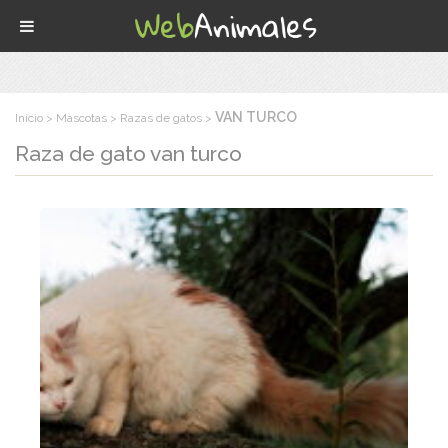
VAN TURCO
Inicio
Mascotas
Razas de gatos
Raza de gato
van turco