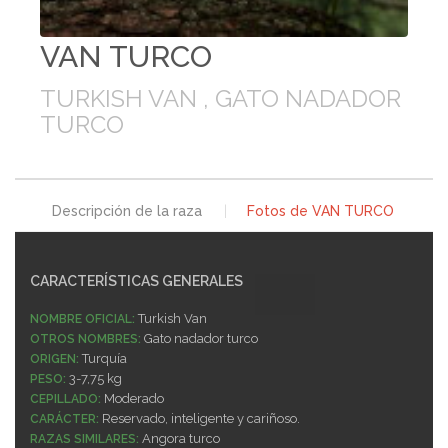
VAN TURCO
TURKISH VAN , GATO NADADOR
TURCO
Descripción de la raza
|
Fotos de VAN TURCO
CARACTERÍSTICAS GENERALES
Turkish Van
NOMBRE OFICIAL:
Gato nadador turco
OTROS NOMBRES:
Turquía
ORIGEN:
3-7,75 kg
PESO:
Moderado
CEPILLADO:
Reservado, inteligente y cariñoso.
CARÁCTER:
Angora turco
RAZAS SIMILARES: