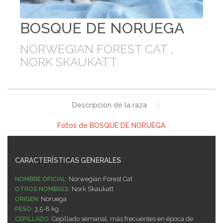
BOSQUE DE NORUEGA
NORWEGIAN FOREST CAT ,
NORK SKAUKATT
Descripción de la raza
|
Fotos de BOSQUE DE NORUEGA
CARACTERÍSTICAS GENERALES
Norwegian Forest Cat
NOMBRE OFICIAL:
Nork Skaukatt
OTROS NOMBRES:
Noruega
ORIGEN:
3,5-8 kg
PESO:
Cepillado semanal, más frecuentes en época de
CEPILLADO: