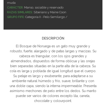
muda
Manso, sociable y reservado
CARÁCTER:
Siberiano y Maine Coon
RAZAS SIMILARES:
Categoria II - Pelo Semilargo /
GRUPO FIFE:
DESCRIPCIÓN
El Bosque de Noruega es un gato muy grande y
robusto, fuerte, alargado y de patas largas y macizas. Su
cabeza es triangular, con los ojos grandes y
almendrados, dispuestos de forma oblicua y las orejas
bien separadas situadas en la parte alta de la cabeza. Su
cola es larga y poblada de igual longitud que el cuerpo.
Su pelaje es largo y exuberante, para adaptarse a su
ambiente natural húmedo y frío, suave, brillante y con
una doble capa, siendo la interna impermeable. Presenta
asimismo mechones de pelo entre los dedos. Su manto
puede ser varios de colores excepto lila, canela,
chocolate y colourpoint.