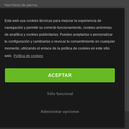
Nombres de perros
Videos de animales
Esta web usa cookies técnicas para mejorar la experiencia de
navegación y permitir su correcto funcionamiento, cookies anónimas
y mucho más...
de analítica y cookies publicitarias. Puedes aceptarlas o personalizar
tu configuración y cambiarlas o revocar tu consentimiento en cualquier
Mascarillas
momento, utilizando el enlace de la política de cookies en este sitio
Mascarillas FFP2
web.
Política de cookies
Mascarillas FFP3
Bolsos
Bolsos Tous
ACEPTAR
Bolsos Parfois
Bolsos Antirrobo
Sólo funcional
Bolsos Verano
Outlet Bolsos
Administrar opciones
©2020 Webanimales.com