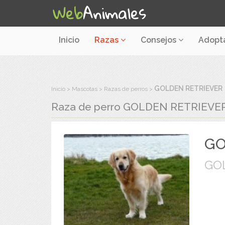
Inicio
Razas
Consejos
Adopt
GOLDEN RETRIEVER
Inicio
Mascotas
Razas de perros
Raza de perro
GOLDEN RETRIEVE
GO
GO