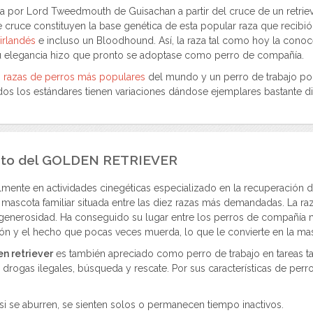
a por Lord Tweedmouth de Guisachan a partir del cruce de un retriev
 cruce constituyen la base genética de esta popular raza que recibió 
 irlandés
e incluso un Bloodhound. Así, la raza tal como hoy la conoc
su elegancia hizo que pronto se adoptase como perro de compañía.
 razas de perros más populares
del mundo y un perro de trabajo pol
idos los estándares tienen variaciones dándose ejemplares bastante di
to del
GOLDEN RETRIEVER
lmente en actividades cinegéticas especializado en la recuperación d
r mascota familiar situada entre las diez razas más demandadas. La r
 generosidad. Ha conseguido su lugar entre los perros de compañía m
ión y el hecho que pocas veces muerda, lo que le convierte en la mas
n retriever
es también apreciado como perro de trabajo en tareas t
drogas ilegales, búsqueda y rescate. Por sus características de perro
i se aburren, se sienten solos o permanecen tiempo inactivos.