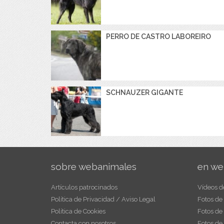
PERRO DE CASTRO LABOREIRO
SCHNAUZER GIGANTE
sobre webanimales
en we
Artículos patrocinados
Vídeos d
Política de Privacidad / Aviso Legal
Fotos de
Política de Cookies
Fotos de
Contacta con nosotros
Fotos de