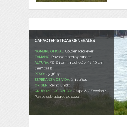
CARACTERÍSTICAS GENERALES
Golden Retriever
NOMBRE OFICIAL:
Razas de perro grandes
TAMAÑO:
56-61 cm (machos) / 51-56 cm
ALTURA:
(hembras)
25-36 kg
PESO:
9-11 años
ESPERANZA DE VIDA:
Reino Unido
ORIGEN:
Grupo 8 / Sección 1:
GRUPO/SECCIÓN FCI:
Perros cobradores de caza