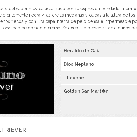
perro cobrador muy característico por su expresión bondadosa, armon
ferentemente negra y las orejas medianas y caídas a la altura de los o
uenos flecos y con una capa interna de pelo densa e impermeable por
 tonalidad de dorado o crema. Se acepta la presencia de algunos pe
Heraldo de Gaia
Dios Neptuno
Thevenet
Golden San Mart�n
ETRIEVER