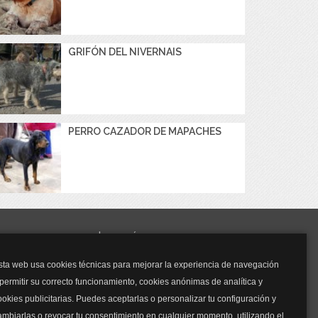
GRIFÓN DEL NIVERNAIS
PERRO CAZADOR DE MAPACHES
y mucho más...
sta web usa cookies técnicas para mejorar la experiencia de navegación
Mascarillas
 permitir su correcto funcionamiento, cookies anónimas de analítica y
Mascarillas FFP2
ookies publicitarias. Puedes aceptarlas o personalizar tu configuración y
Mascarillas FFP3
ambiarlas o revocar tu consentimiento en cualquier momento, utilizando el
Bolsos