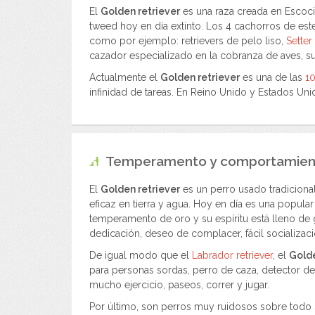
El
Golden retriever
es una raza creada en Escoci
tweed hoy en día extinto. Los 4 cachorros de este
como por ejemplo: retrievers de pelo liso,
Setter
cazador especializado en la cobranza de aves, 
Actualmente el
Golden retriever
es una de las
10
infinidad de tareas. En Reino Unido y Estados Un
Temperamento y comportamien
El
Golden retriever
es un perro usado tradiciona
eficaz en tierra y agua. Hoy en día es una popula
temperamento de oro y su espíritu está lleno de
dedicación, deseo de complacer, fácil socializac
De igual modo que el
Labrador retriever
, el
Golde
para personas sordas, perro de caza, detector de 
mucho ejercicio, paseos, correr y jugar.
Por último, son perros muy ruidosos sobre todo s