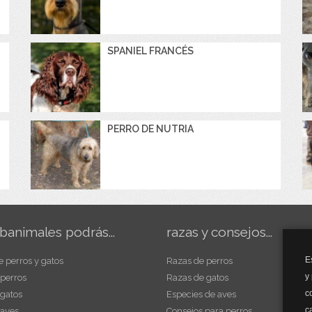
SPANIEL FRANCÉS
PERRO DE NUTRIA
banimales podrás...
razas y consejos...
E
e perros y gatos
Razas de perros
y
 perros
Razas de gatos
c
 gatos
Especies de aves
c
 aves
Consejos para perros