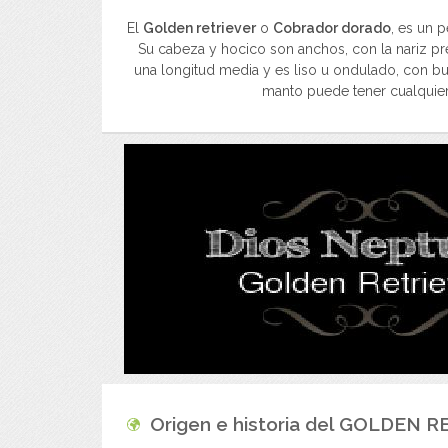
El
Golden retriever
o
Cobrador dorado
, es un 
Su cabeza y hocico son anchos, con la nariz pre
una longitud media y es liso u ondulado, con b
manto puede tener cualquier
Origen e historia del
GOLDEN R