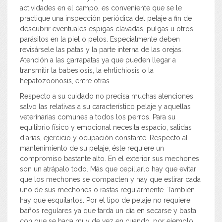
actividades en el campo, es conveniente que se le
practique una inspección periódica del pelaje a fin de
descubrir eventuales espigas clavadas, pulgas u otros
parásitos en la piel o pelos. Especialmente deben
revisársele las patas y la parte interna de las orejas.
Atención a las garrapatas ya que pueden llegar a
transmitir la babesiosis, la ehrlichiosis o la
hepatozoonosis, entre otras.
Respecto a su cuidado no precisa muchas atenciones
salvo las relativas a su característico pelaje y aquellas
veterinarias comunes a todos los perros. Para su
equilibrio físico y emocional necesita espacio, salidas
diarias, ejercicio y ocupación constante. Respecto al
mantenimiento de su pelaje, éste requiere un
compromiso bastante alto. En el exterior sus mechones
son un atrápalo todo. Más que cepillarlo hay que evitar
que los mechones se compacten y hay que estirar cada
uno de sus mechones o rastas regularmente. También
hay que esquilarlos. Por el tipo de pelaje no requiere
baños regulares ya que tarda un día en secarse y basta
con que se haga muy de vez en cuando, por ejemplo,