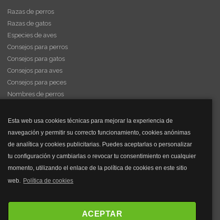
Razas de perros
Razas de gatos
Especies de aves
Consejos para perros
Consejos para gatos
Consejos para aves
Consejos para peces
Nombres de perros
Videos de animales
Esta web usa cookies técnicas para mejorar la experiencia de
navegación y permitir su correcto funcionamiento, cookies anónimas
y mucho más...
de analítica y cookies publicitarias. Puedes aceptarlas o personalizar
tu configuración y cambiarlas o revocar tu consentimiento en cualquier
Mascarillas
momento, utilizando el enlace de la política de cookies en este sitio
Mascarillas FFP2
web.
Política de cookies
Mascarillas FFP3
Bolsos
Bolsos Tous
ACEPTAR