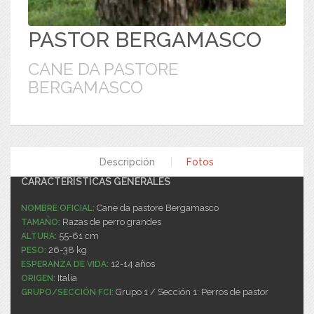
PASTOR BERGAMASCO
CANE DA PASTORE
BERGAMASCO
Descripción
|
Fotos
CARACTERÍSTICAS GENERALES
Cane da pastore Bergamasco
NOMBRE OFICIAL:
Razas de perro grandes
TAMAÑO:
55-61 cm
ALTURA:
26-38 kg
PESO:
12-14 años
ESPERANZA DE VIDA:
Italia
ORIGEN:
Grupo 1 / Sección 1: Perros de pastor
GRUPO/SECCIÓN FCI: