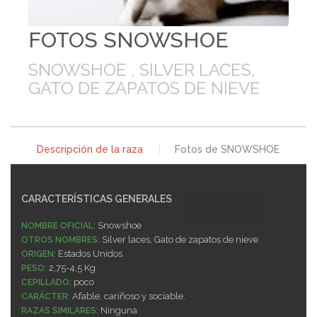
FOTOS SNOWSHOE
SNOWSHOE , SILVER LACES,
GATO DE ZAPATOS DE NIEVE
Descripción de la raza
|
Fotos de SNOWSHOE
CARACTERÍSTICAS GENERALES
Snowshoe
NOMBRE OFICIAL:
Silver laces, Gato de zapatos de nieve
OTROS NOMBRES:
Estados Unidos
ORIGEN:
2,75-4,5 Kg
PESO:
poco
CEPILLADO:
Afable, cariñoso y sociable.
CARÁCTER:
Ninguna
RAZAS SIMILARES: