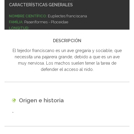
CARACTERÍSTICAS GENERALES
Euplectes franciscana
NOMBRE CIENTÍFICO:
Paseriformes - Ploceidae
FAMÍLIA:
LONGITUD:
Fácil
CUIDADOS:
Sociable
SOCIABILIDAD:
DESCRIPCIÓN
Posible
REPRODUCCIÓN:
El tejedor franciscano es un ave gregaria y sociable, que
Ave recomendada para el principiante.
NOTAS:
necessita una pajarera grande, debido a que es un ave
muy nerviosa. Los machos suelen tener la tarea de
defender el acceso al nido.
Origen e historia
-