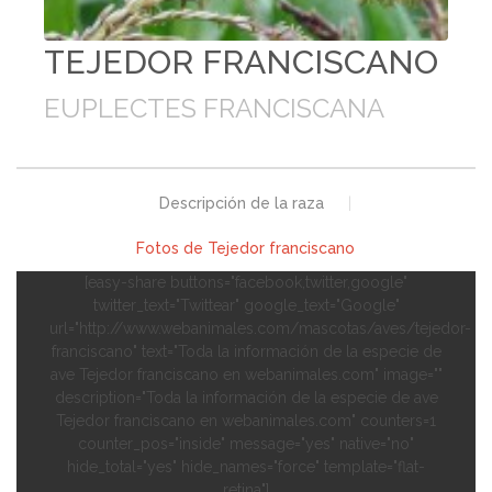
TEJEDOR FRANCISCANO
EUPLECTES FRANCISCANA
Descripción de la raza
|
Fotos de Tejedor franciscano
[easy-share buttons="facebook,twitter,google"
twitter_text="Twittear" google_text="Google"
url="http://www.webanimales.com/mascotas/aves/tejedor-
franciscano" text="Toda la información de la especie de
ave Tejedor franciscano en webanimales.com" image=""
description="Toda la información de la especie de ave
Tejedor franciscano en webanimales.com" counters=1
counter_pos="inside" message="yes" native="no"
hide_total="yes" hide_names="force" template="flat-
retina"]