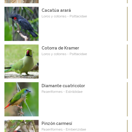
Cacatúa arará
Loros y cotorras - Psittacidae
Cotorra de Kramer
Loros y cotorras - Psittacidae
Diamante cuatricolor
Paseriformes - Estrildidae
Pinzón carmesí
Paseriformes - Emberizidae