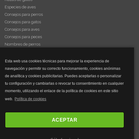
Especies de aves
Consejos para perros
Consejos para gatos
Consejos para aves
Consejos para peces
Nombres de perros
Videos de animales
Esta web usa cookies técnicas para mejorar la experiencia de
navegación y permitir su correcto funcionamiento, cookies anónimas
y mucho más...
de analítica y cookies publicitarias. Puedes aceptarlas o personalizar
tu configuración y cambiarlas o revocar tu consentimiento en cualquier
Mascarillas
momento, utilizando el enlace de la política de cookies en este sitio
Mascarillas FFP2
web.
Política de cookies
Mascarillas FFP3
Bolsos
Bolsos Tous
ACEPTAR
Bolsos Parfois
Bolsos Antirrobo