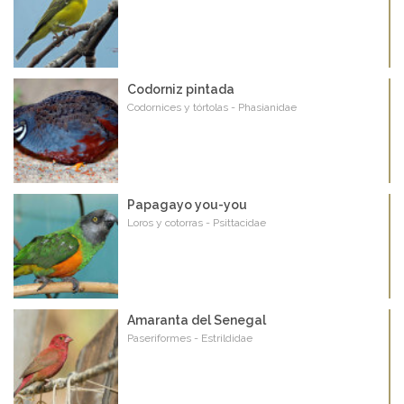
Codorniz pintada
Codornices y tórtolas - Phasianidae
Papagayo you-you
Loros y cotorras - Psittacidae
Amaranta del Senegal
Paseriformes - Estrildidae