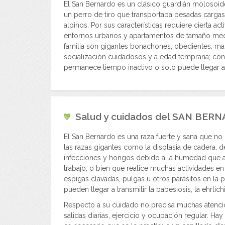
El San Bernardo es un clásico guardián molosoide 
un perro de tiro que transportaba pesadas cargas
alpinos. Por sus características requiere cierta a
entornos urbanos y apartamentos de tamaño medio
familia son gigantes bonachones, obedientes, man
socialización cuidadosos y a edad temprana; con 
permanece tiempo inactivo o solo puede llegar a
Salud y cuidados del
SAN BERN
El San Bernardo es una raza fuerte y sana que no
las razas gigantes como la displasia de cadera, d
infecciones y hongos debido a la humedad que all
trabajo, o bien que realice muchas actividades en
espigas clavadas, pulgas u otros parásitos en la p
pueden llegar a transmitir la babesiosis, la ehrlic
Respecto a su cuidado no precisa muchas atencion
salidas diarias, ejercicio y ocupación regular. H