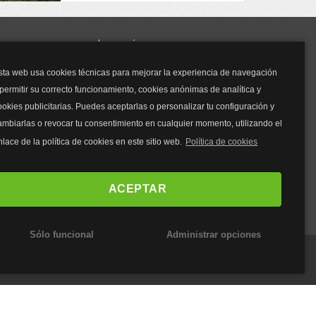
y mucho más...
sta web usa cookies técnicas para mejorar la experiencia de navegación
Mascarillas
 permitir su correcto funcionamiento, cookies anónimas de analítica y
Mascarillas FFP2
ookies publicitarias. Puedes aceptarlas o personalizar tu configuración y
Mascarillas FFP3
ambiarlas o revocar tu consentimiento en cualquier momento, utilizando el
Bolsos
Bolsos Tous
nlace de la política de cookies en este sitio web.
Política de cookies
Bolsos Parfois
Bolsos Antirrobo
ACEPTAR
Bolsos Verano
Outlet Bolsos
Sólo funcional
Administrar opciones