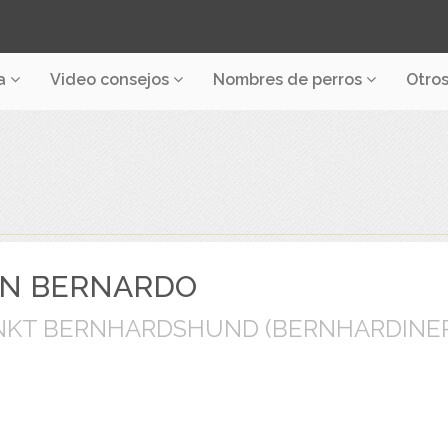
a
Video consejos
Nombres de perros
Otro
N BERNARDO
NKT BERNHARDSHUND (BERNHARDINE