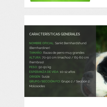
CARACTERÍSTICAS GENERALES
Sankt Bernhardshund
NOMBRE OFICIAL:
(Bernhardiner)
Razas de perro muy grandes
TAMAÑO:
70-90 cm (machos) / 65-80 cm
ALTURA:
(hembras)
50-91 kg
PESO:
10-12 años
ESPERANZA DE VIDA:
Suiza
ORIGEN:
Grupo 2 / Sección 2:
GRUPO/SECCIÓN FCI:
Molosoides