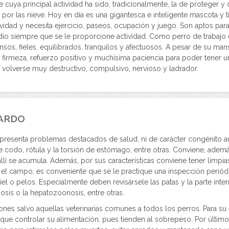
cuya principal actividad ha sido, tradicionalmente, la de proteger y 
 por las nieve. Hoy en día es una gigantesca e inteligente mascota y
ctividad y necesita ejercicio, paseos, ocupación y juego. Son aptos p
 siempre que se le proporcione actividad. Como perro de trabajo es 
sos, fieles, equilibrados, tranquilos y afectuosos. A pesar de su m
firmeza, refuerzo positivo y muchísima paciencia para poder tener un
 volverse muy destructivo, compulsivo, nervioso y ladrador.
ARDO
 presenta problemas destacados de salud, ni de carácter congénito a
e codo, rótula y la torsión de estómago, entre otras. Conviene, ademá
í se acumula. Además, por sus características conviene tener limpias
 el campo, es conveniente que se le practique una inspección periódi
iel o pelos. Especialmente deben revisársele las patas y la parte inter
hiosis o la hepatozoonosis, entre otras.
es salvo aquellas veterinarias comunes a todos los perros. Para su e
ay que controlar su alimentación, pues tienden al sobrepeso. Por últim