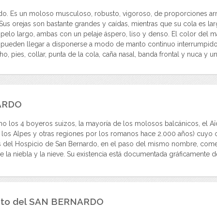
ndo. Es un moloso musculoso, robusto, vigoroso, de proporciones a
s orejas son bastante grandes y caídas, mientras que su cola es larg
 pelo largo, ambas con un pelaje áspero, liso y denso. El color del 
 pueden llegar a disponerse a modo de manto continuo interrumpido 
, pies, collar, punta de la cola, caña nasal, banda frontal y nuca y u
ARDO
 los 4 boyeros suizos, la mayoría de los molosos balcánicos, el Aïdi
 los Alpes y otras regiones por los romanos hace 2.000 años) cuyo o
del Hospicio de San Bernardo, en el paso del mismo nombre, comenza
tre la niebla y la nieve. Su existencia está documentada gráficamente 
to del
SAN BERNARDO