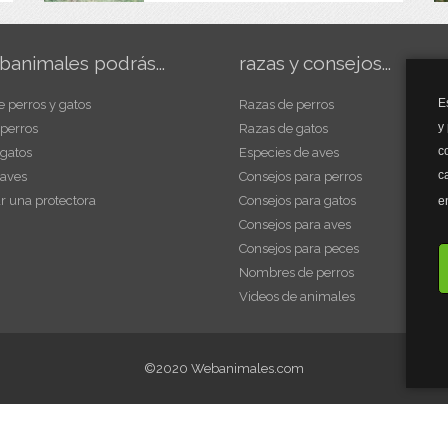
banimales podrás...
razas y consejos...
E
e perros y gatos
Razas de perros
y
 perros
Razas de gatos
c
 gatos
Especies de aves
c
 aves
Consejos para perros
r una protectora
Consejos para gatos
e
Consejos para aves
Consejos para peces
Nombres de perros
Videos de animales
©2020 Webanimales.com