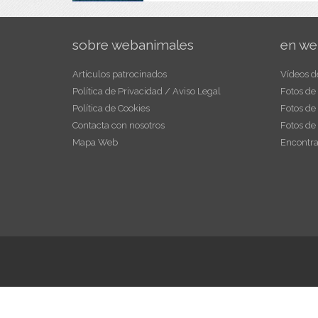
sobre webanimales
en we
Artículos patrocinados
Vídeos d
Política de Privacidad / Aviso Legal
Fotos de
Política de Cookies
Fotos de
Contacta con nosotros
Fotos de
Mapa Web
Encontra