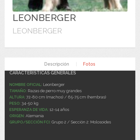
LEONBERGER
LEONBERGER
Descripción
|
Fotos
CARACTERÍSTICAS GENERALES
Leonberger
NOMBRE OFICIAL:
Razas de perro muy grandes
TAMAÑO:
72-80 cm (machos) / 65-75 cm (hembras)
ALTURA:
34-50 kg
PESO:
12-14 años
ESPERANZA DE VIDA:
Alemania
ORIGEN:
Grupo 2 / Sección 2: Molosoides
GRUPO/SECCIÓN FCI: