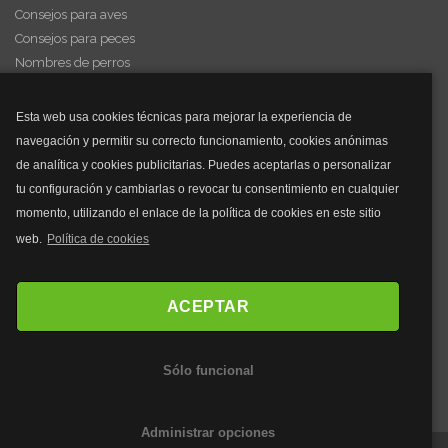
Consejos para aves
Consejos para peces
Nombres de perros
Videos de animales
Esta web usa cookies técnicas para mejorar la experiencia de
navegación y permitir su correcto funcionamiento, cookies anónimas
y mucho más...
de analítica y cookies publicitarias. Puedes aceptarlas o personalizar
tu configuración y cambiarlas o revocar tu consentimiento en cualquier
Mascarillas
momento, utilizando el enlace de la política de cookies en este sitio
Mascarillas FFP2
web.
Política de cookies
Mascarillas FFP3
Bolsos
Bolsos Tous
ACEPTAR
Bolsos Parfois
Bolsos Antirrobo
Sólo funcional
Bolsos Verano
Outlet Bolsos
Administrar opciones