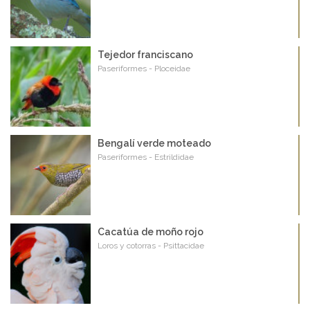
Tejedor franciscano
Paseriformes - Ploceidae
Bengalí verde moteado
Paseriformes - Estrildidae
Cacatúa de moño rojo
Loros y cotorras - Psittacidae