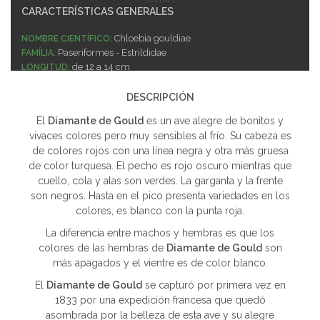
CARACTERÍSTICAS GENERALES
Chloebia gouldiae
NOMBRE CIENTÍFICO:
Paseriformes - Estrildidae
FAMÍLIA:
de 12 a 14 cm
LONGITUD:
Fácil
CUIDADOS:
Sociable
SOCIABILIDAD:
DESCRIPCIÓN
Posible
REPRODUCCIÓN:
El
Diamante de Gould
es un ave alegre de bonitos y
Ave robusta y perfectamente adaptada a la cautividad.
NOTAS:
vivaces colores pero muy sensibles al frío. Su cabeza es
de colores rojos con una línea negra y otra más gruesa
de color turquesa. El pecho es rojo oscuro mientras que
cuello, cola y alas son verdes. La garganta y la frente
son negros. Hasta en el pico presenta variedades en los
colores, es blanco con la punta roja.
La diferencia entre machos y hembras es que los
colores de las hembras de
Diamante de Gould
son
más apagados y el vientre es de color blanco.
El
Diamante de Gould
se capturó por primera vez en
1833 por una expedición francesa que quedó
asombrada por la belleza de esta ave y su alegre