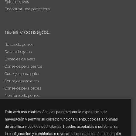
Fotos de aves
Encontrar una protectora
razas y consejos...
Razas de perros
Razas de gatos
Especies de aves
Consejos para perros
Consejos para gatos
Consejos para aves
Consejos para peces
Nombres de perros
Videos de animales
Esta web usa cookies técnicas para mejorar la experiencia de
navegación y permitir su correcto funcionamiento, cookies anónimas
y mucho más...
de analítica y cookies publicitarias. Puedes aceptarlas o personalizar
tu configuración y cambiarlas o revocar tu consentimiento en cualquier