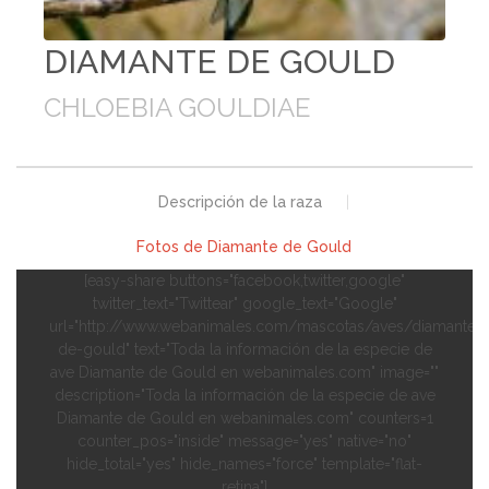
DIAMANTE DE GOULD
CHLOEBIA GOULDIAE
Descripción de la raza
|
Fotos de Diamante de Gould
[easy-share buttons="facebook,twitter,google"
twitter_text="Twittear" google_text="Google"
url="http://www.webanimales.com/mascotas/aves/diamante-
de-gould" text="Toda la información de la especie de
ave Diamante de Gould en webanimales.com" image=""
description="Toda la información de la especie de ave
Diamante de Gould en webanimales.com" counters=1
counter_pos="inside" message="yes" native="no"
hide_total="yes" hide_names="force" template="flat-
retina"]