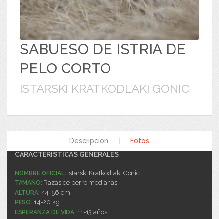
SABUESO DE ISTRIA DE
PELO CORTO
ISTARSKI KRATKODLAKI GONIC
Descripción
|
Fotos
CARACTERÍSTICAS GENERALES
Istarski Kratkodlaki Gonic
NOMBRE OFICIAL:
Razas de perro medianas
TAMAÑO:
44-56 cm
ALTURA:
14-20 kg
PESO:
11-13 años
ESPERANZA DE VIDA: