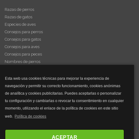
Razas de perros
Razas de gatos
Especies de aves
Consejos para perros
Consejos para gatos
Consejos para aves
Consejos para peces
Nombres de perros
Videos de animales
Esta web usa cookies técnicas para mejorar la experiencia de
navegación y permitir su correcto funcionamiento, cookies anónimas
y mucho más...
de analítica y cookies publicitarias. Puedes aceptarlas o personalizar
tu configuración y cambiarlas o revocar tu consentimiento en cualquier
Mascarillas
momento, utilizando el enlace de la política de cookies en este sitio
Mascarillas FFP2
web.
Política de cookies
Mascarillas FFP3
Bolsos
Bolsos Tous
ACEPTAR