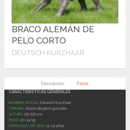
BRACO ALEMÁN DE
PELO CORTO
DEUTSCH KURZHAAR
Descripción
|
Fotos
CARACTERÍSTICAS GENERALES
Deutsch Kurzhaar
NOMBRE OFICIAL:
Razas de perro grandes
TAMAÑO:
56-66 cm
ALTURA:
20-34 kg
PESO:
12-14 años
ESPERANZA DE VIDA: