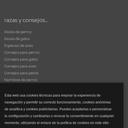
razas y consejos...
Razas de perros
Razas de gatos
Especies de aves
Consejos para perros
Consejos para gatos
Consejos para aves
Consejos para peces
Nombres de perros
Videos de animales
Esta web usa cookies técnicas para mejorar la experiencia de
navegación y permitir su correcto funcionamiento, cookies anónimas
y mucho más...
de analítica y cookies publicitarias. Puedes aceptarlas o personalizar
tu configuración y cambiarlas o revocar tu consentimiento en cualquier
Mascarillas
momento, utilizando el enlace de la política de cookies en este sitio
Mascarillas FFP2