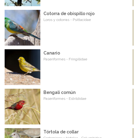
Cotorra de obispillo rojo
Loros y cotorras - Psittacidae
Canario
Paseriformes - Fringillidae
Bengalí común
Paseriformes - Estrildidae
Tórtola de collar
Codornices y tórtolas - Columbidae