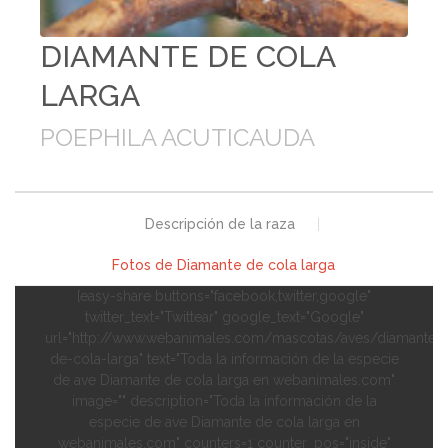
DIAMANTE DE COLA
LARGA
POEPHILA ACUTICAUDA
Descripción de la raza
|
Fotos de Diamante de cola larga
[easy-share buttons="facebook,twitter,google"
twitter_text="Twittear" google_text="Google"
url="http://www.webanimales.com/mascotas/aves/diamante-
de-cola-larga" text="Toda la información de la especie
de ave Diamante de cola larga en webanimales.com"
image="" description="Toda la información de la
especie de ave Diamante de cola larga en
webanimales.com" counters=1 counter_pos="inside"