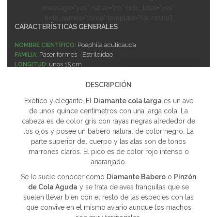
message="yes" native="no" hide_total="yes"
hide_names="force" template="flat-retina"]
CARACTERÍSTICAS GENERALES
Poephila acuticauda
NOMBRE CIENTÍFICO:
Paseriformes - Estrildidae
FAMÍLIA:
unos 15 cm
LONGITUD:
Fácil
CUIDADOS:
Sociable
SOCIABILIDAD:
DESCRIPCIÓN
Fácil
REPRODUCCIÓN:
Exótico y elegante. El
Diamante cola larga
es un ave
También llamado Diamante de barbero de cola larga.
NOTAS:
de unos quince centímetros con una larga cola. La
cabeza es de color gris con rayas negras alrededor de
los ojos y posee un babero natural de color negro. La
parte superior del cuerpo y las alas son de tonos
marrones claros. El pico es de color rojo intenso o
anaranjado.
Se le suele conocer como
Diamante Babero
o
Pinzón
de Cola Aguda
y se trata de aves tranquilas que se
suelen llevar bien con el resto de las especies con las
que convive en el mismo aviario aunque los machos