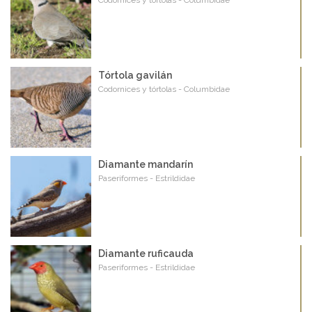
Tórtola gavilán
Codornices y tórtolas - Columbidae
Diamante mandarín
Paseriformes - Estrildidae
Diamante ruficauda
Paseriformes - Estrildidae