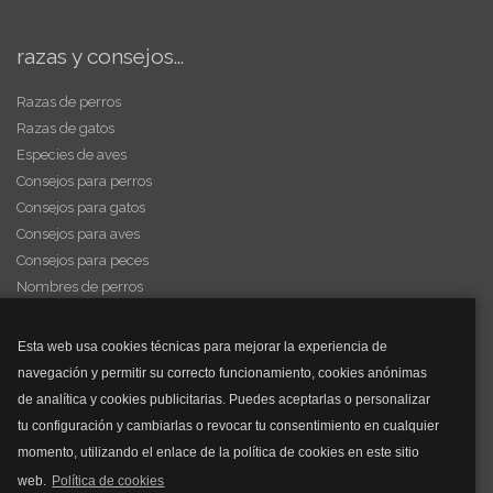
razas y consejos...
Razas de perros
Razas de gatos
Especies de aves
Consejos para perros
Consejos para gatos
Consejos para aves
Consejos para peces
Nombres de perros
Videos de animales
Esta web usa cookies técnicas para mejorar la experiencia de
navegación y permitir su correcto funcionamiento, cookies anónimas
y mucho más...
de analítica y cookies publicitarias. Puedes aceptarlas o personalizar
tu configuración y cambiarlas o revocar tu consentimiento en cualquier
Mascarillas
momento, utilizando el enlace de la política de cookies en este sitio
Mascarillas FFP2
web.
Política de cookies