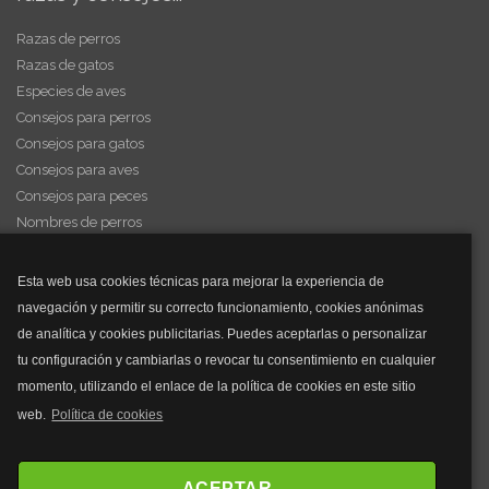
Razas de perros
Razas de gatos
Especies de aves
Consejos para perros
Consejos para gatos
Consejos para aves
Consejos para peces
Nombres de perros
Videos de animales
Esta web usa cookies técnicas para mejorar la experiencia de
navegación y permitir su correcto funcionamiento, cookies anónimas
y mucho más...
de analítica y cookies publicitarias. Puedes aceptarlas o personalizar
tu configuración y cambiarlas o revocar tu consentimiento en cualquier
Mascarillas
momento, utilizando el enlace de la política de cookies en este sitio
Mascarillas FFP2
web.
Política de cookies
Mascarillas FFP3
Bolsos
Bolsos Tous
ACEPTAR