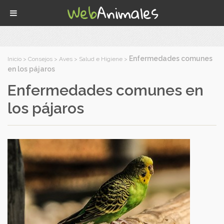
Enfermedades comunes
Inicio
>
Consejos
>
Aves
>
Salud e Higiene
>
en los pájaros
Enfermedades comunes en
los pájaros