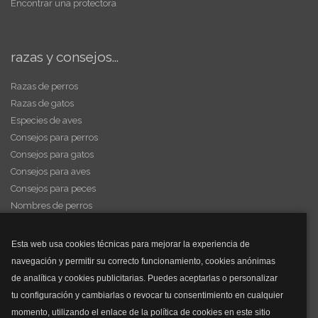
Encontrar una protectora
razas y consejos...
Razas de perros
Razas de gatos
Especies de aves
Consejos para perros
Consejos para gatos
Consejos para aves
Consejos para peces
Nombres de perros
Videos de animales
Esta web usa cookies técnicas para mejorar la experiencia de
navegación y permitir su correcto funcionamiento, cookies anónimas
y mucho más...
de analítica y cookies publicitarias. Puedes aceptarlas o personalizar
tu configuración y cambiarlas o revocar tu consentimiento en cualquier
Mascarillas
momento, utilizando el enlace de la política de cookies en este sitio