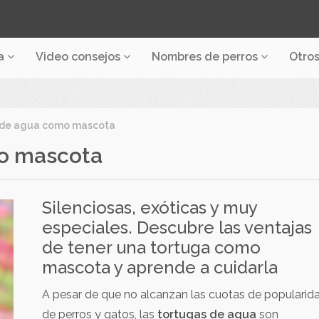
a
Video consejos
Nombres de perros
Otro
 de agua como mascota
mo mascota
Silenciosas, exóticas y muy
especiales. Descubre las ventajas
de tener una tortuga como
mascota y aprende a cuidarla
A pesar de que no alcanzan las cuotas de popularid
de perros y gatos, las
tortugas de agua
son