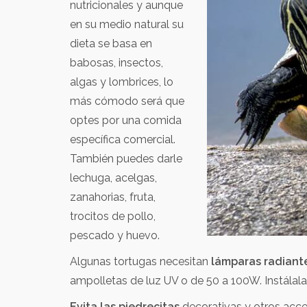
nutricionales y aunque
en su medio natural su
dieta se basa en
babosas, insectos,
algas y lombrices, lo
más cómodo será que
optes por una comida
específica comercial.
También puedes darle
lechuga, acelgas,
zanahorias, fruta,
trocitos de pollo,
pescado y huevo.
Algunas tortugas necesitan
lámparas radiant
ampolletas de luz UV o de 50 a 100W. Instála
Evita las piedrecitas
decorativas y otros acce