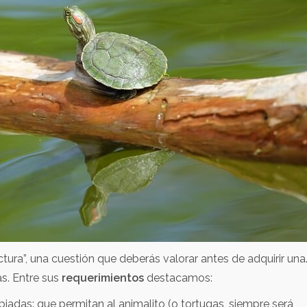
tura”, una cuestión que deberás valorar antes de adquirir una
s. Entre sus
requerimientos
destacamos:
iadas: que permitan al animalito (o tortugas, siempre será