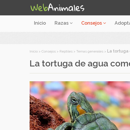
Inicio
Razas
Consejos
Adopt
La tortuga
Inicio
>
Consejos
>
Reptiles
>
Temas generales
>
La tortuga de agua co