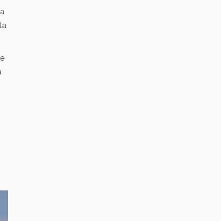
na
ta
de
a