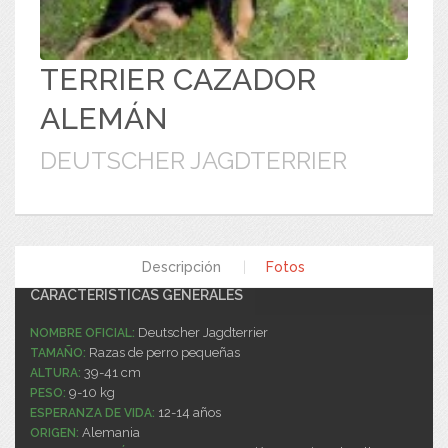
TERRIER CAZADOR
ALEMÁN
DEUTSCHER JAGDTERRIER
Descripción
|
Fotos
CARACTERÍSTICAS GENERALES
Deutscher Jagdterrier
NOMBRE OFICIAL:
Razas de perro pequeñas
TAMAÑO:
39-41 cm
ALTURA:
9-10 kg
PESO:
12-14 años
ESPERANZA DE VIDA:
Alemania
ORIGEN: