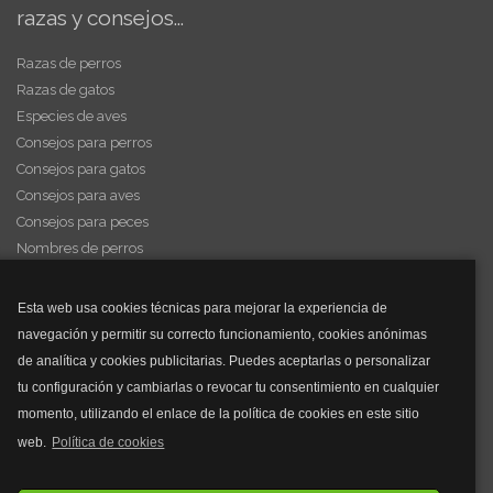
razas y consejos...
Razas de perros
Razas de gatos
Especies de aves
Consejos para perros
Consejos para gatos
Consejos para aves
Consejos para peces
Nombres de perros
Videos de animales
Esta web usa cookies técnicas para mejorar la experiencia de
navegación y permitir su correcto funcionamiento, cookies anónimas
y mucho más...
de analítica y cookies publicitarias. Puedes aceptarlas o personalizar
tu configuración y cambiarlas o revocar tu consentimiento en cualquier
Mascarillas
momento, utilizando el enlace de la política de cookies en este sitio
Mascarillas FFP2
web.
Política de cookies
Mascarillas FFP3
Bolsos