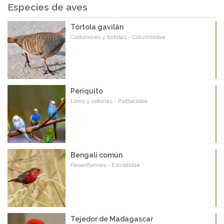
Especies de aves
Tórtola gavilán
Codornices y tórtolas - Columbidae
Periquito
Loros y cotorras - Psittacidae
Bengalí común
Paseriformes - Estrildidae
Tejedor de Madagascar