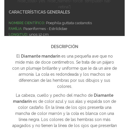
hide_total="yes" hide_names="force" template="flat-
retina"]
CARACTERÍSTICAS GENERALES
Poephila guttata castanotis
NOMBRE CIENTÍFICO:
Paseriformes - Estrildidae
FAMÍLIA:
unos 12 cm
LONGITUD:
Fácil
CUIDADOS:
Sociable
SOCIABILIDAD:
DESCRIPCIÓN
Fácil
REPRODUCCIÓN:
El
Diamante mandarín
es una pequeña ave que no
Ave ideal para el principiante.
NOTAS:
mide más de doce centímetros. Se trata de un pájaro
con un plumaje brillante y uniforme que le da un aire de
armonía. La cola es redondeada y los machos se
diferencian de las hembras por sus dibujos y sus
colores.
La cabeza, cuello y pecho del macho de
Diamante
mandarín
es de color azul y sus alas y espalda son de
color castaño. En la línea de los ojos presenta una
mancha de color marrón y la cola es blanca con una
línea negra. Los colores de las hembras son más
apagados y no tienen la línea de los ojos que presentan