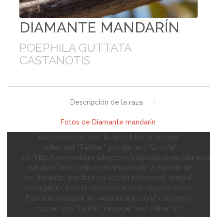
DIAMANTE MANDARÍN
POEPHILA GUTTATA
CASTANOTIS
Descripción de la raza
|
Fotos de Diamante mandarín
[easy-share buttons="facebook,twitter,google"
twitter_text="Twittear" google_text="Google"
url="http://www.webanimales.com/mascotas/aves/diamante-
mandarin" text="Toda la información de la especie de
ave Diamante mandarín en webanimales.com" image=""
description="Toda la información de la especie de ave
Diamante mandarín en webanimales.com" counters=1
counter_pos="inside" message="yes" native="no"